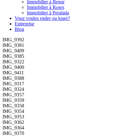
Immobilier à Begur
Immobilier à Roses
Immobilier à Peralada
Vouz voulez endre ou louer?
Entreprise
Blog
IMG_9392
IMG_9381
IMG_9409
IMG_9385
IMG_9322
IMG_9400
IMG_9411
IMG_9388
IMG_9317
IMG_9324
IMG_9357
IMG_9359
IMG_9358
IMG_9354
IMG_9353
IMG_9362
IMG_9364
IMG_9370