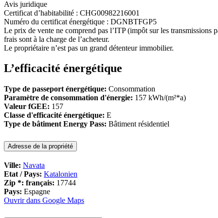
Avis juridique
Certificat d’habitabilité : CHG00982216001
Numéro du certificat énergétique : DGNBTFGP5
Le prix de vente ne comprend pas l’ITP (impôt sur les transmissions pa
frais sont à la charge de l’acheteur.
Le propriétaire n’est pas un grand détenteur immobilier.
L’efficacité énergétique
Type de passeport énergétique:
Consommation
Paramètre de consommation d'énergie:
157 kWh/(m²*a)
Valeur fGEE:
157
Classe d'efficacité énergétique:
E
Type de bâtiment Energy Pass:
Bâtiment résidentiel
Adresse de la propriété
Ville:
Navata
Etat / Pays:
Katalonien
Zip *: français:
17744
Pays:
Espagne
Ouvrir dans Google Maps