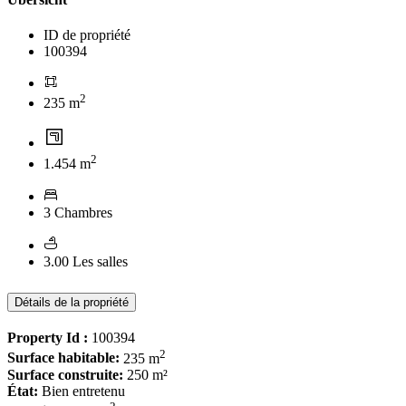
ID de propriété
100394
2
235 m
2
1.454 m
3 Chambres
3.00 Les salles
Détails de la propriété
Property Id :
100394
2
Surface habitable:
235 m
Surface construite:
250 m²
État:
Bien entretenu