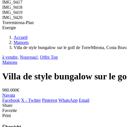
IMG_9417
IMG_9418
IMG_9419
IMG_9420
Torremirona-Plan
Energie
Accueil
Maisons
Villa de style bungalow sur le golf de TorreMirona, Costa Brav
à vendre
,
Nouveau!
,
Offre Top
Maisons
Villa de style bungalow sur le 
980.000€
Navata
Facebook
X - Twitter
Pinterest
WhatsApp
Email
Share
Favorite
Print
Übersicht