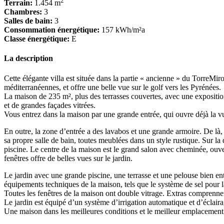
2
Terrain:
1.454 m
Chambres:
3
Salles de bain:
3
Consommation énergétique:
157 kWh/m²a
Classe énergétique:
E
La description
Cette élégante villa est située dans la partie « ancienne » du TorreMi
méditerranéennes, et offre une belle vue sur le golf vers les Pyrénées.
La maison de 235 m², plus des terrasses couvertes, avec une exposition
et de grandes façades vitrées.
Vous entrez dans la maison par une grande entrée, qui ouvre déjà la vue
En outre, la zone d’entrée a des lavabos et une grande armoire. De là
sa propre salle de bain, toutes meublées dans un style rustique. Sur la d
piscine. Le centre de la maison est le grand salon avec cheminée, ouve
fenêtres offre de belles vues sur le jardin.
Le jardin avec une grande piscine, une terrasse et une pelouse bien en
équipements techniques de la maison, tels que le système de sel pour la
Toutes les fenêtres de la maison ont double vitrage. Extras comprennent
Le jardin est équipé d’un système d’irrigation automatique et d’éclaira
Une maison dans les meilleures conditions et le meilleur emplacement s