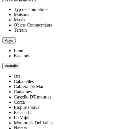
Typ der Immobilie
Maisons
Masia
Objets Commerciaux
Terrain
Pays
Land
Katalonien
Ventalló
Ort
Cabanelles
Cabrera De Mar
Cadaqués
Castello D'Empuries
Corça
Empuriabrava
Escala, L'
La Vajol
Montornes Del Valles
Navata