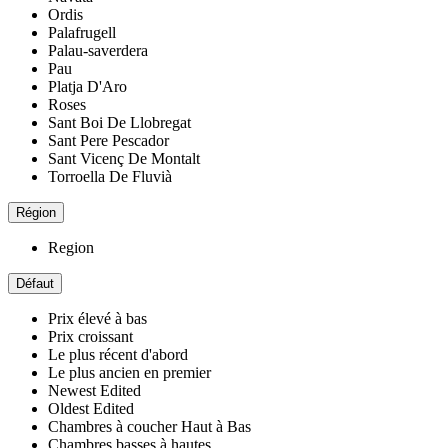
Ordis
Palafrugell
Palau-saverdera
Pau
Platja D'Aro
Roses
Sant Boi De Llobregat
Sant Pere Pescador
Sant Vicenç De Montalt
Torroella De Fluvià
Région
Region
Défaut
Prix ​​élevé à bas
Prix ​​croissant
Le plus récent d'abord
Le plus ancien en premier
Newest Edited
Oldest Edited
Chambres à coucher Haut à Bas
Chambres basses à hautes